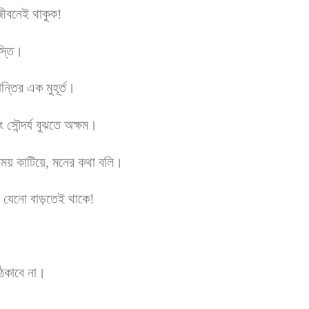
জীবনেই থাকুক!
স্তি।
ন্তির এক মুহূর্ত।
সৌন্দর্য বুঝতে অক্ষম।
ে সময় কাটিয়ে, মনের কথা বলি।
া যেনো বাড়তেই থাকে!
 ঠকাবে না।