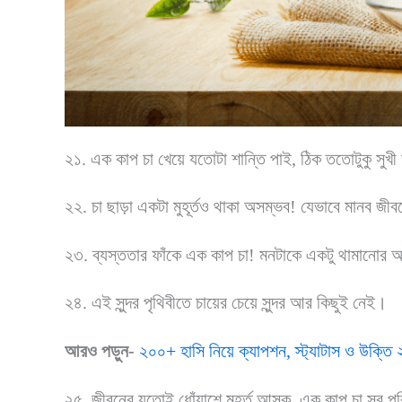
২১. এক কাপ চা খেয়ে যতোটা শান্তি পাই, ঠিক ততোটুকু সুখ
২২. চা ছাড়া একটা মুহূর্তও থাকা অসম্ভব! যেভাবে মানব জীব
২৩. ব্যস্ততার ফাঁকে এক কাপ চা! মনটাকে একটু থামানোর
২৪. এই সুন্দর পৃথিবীতে চায়ের চেয়ে সুন্দর আর কিছুই নেই।
আরও পড়ুন-
২০০+ হাসি নিয়ে ক্যাপশন, স্ট্যাটাস ও উক্তি
২৫. জীবনের যতোই ধোঁয়াশে মুহূর্ত আসুক, এক কাপ চা সব পর